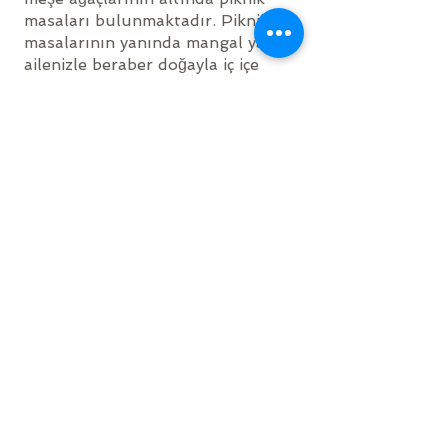
masaları bulunmaktadır. Piknik
masalarının yanında mangal yakıp
ailenizle beraber doğayla iç içe
keyifli bir yemek eşliğinde vakit
geçirebilirsiniz.
ALIŞVERİŞ
Özgün Apart Otel'e sadece 5 km
(7dk) uzaklıkta, Çarşamba günleri
kurulan Ortakent köy pazarında,
tüm sebze ve meyvelerin en
tazesini bulabilirsiniz.
Diğer ihtiyaçlarınız için ise
yürüyerek ulaşabileceğiniz
CarrefourSA 450m, Şok Market
650m, Migros Jet 650m
uzaklıktadır.
Ayrıca Özgün Apart Otel'in 150