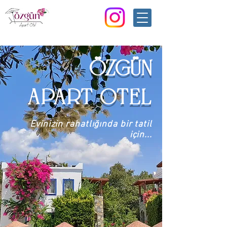
ÖZGÜN
APART OTEL
Evinizin rahatlığında bir tatil
için...